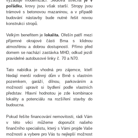
vyžaduje modernizaci. Sedlová střecha
je v
pořádku
, krovy jsou však starší. Stropy jsou
trámové s betonovou mazaninou, a v případě
budování nástavby bude nutné řešit novou
konstrukci stropů.
Velkým benefitem je
lokalita.
Ořešín patří mezi
příjemné okrajové části Brna s klidnou
atmosférou a dobrou dostupností. Přímo před
domem se nachází zastávka MHD, odkud jezdí
pravidelné autobusové linky č. 70 a N70.
Tato nabídka je vhodná pro zájemce, kteří
hledají menší rodinný dům v Brně s vlastním
pozemkem, garáží, dílnou, parkováním a
možností upravit si bydlení podle vlastních
představ. Hlavní hodnotou je zde kombinace
lokality a potenciálu na rozšíření stavby do
budoucna.
Pokud řešíte financování nemovitosti, rádi Vám
v této věci můžeme doporučit našeho
finančního specialistu, který s Vámi projde Vaše
možnosti a vybere pro Vás tu nejlepší možnost