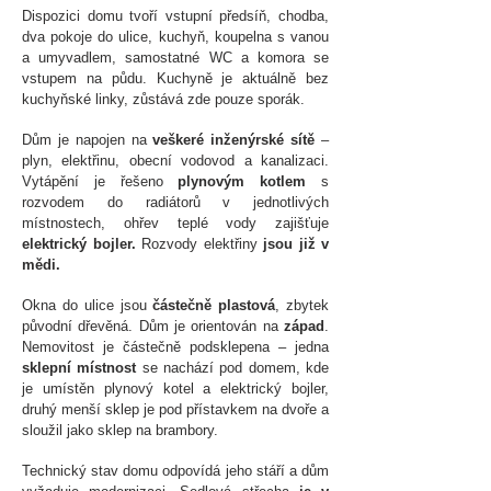
Dispozici domu tvoří vstupní předsíň, chodba,
dva pokoje do ulice, kuchyň, koupelna s vanou
a umyvadlem, samostatné WC a komora se
vstupem na půdu. Kuchyně je aktuálně bez
kuchyňské linky, zůstává zde pouze sporák.
Dům je napojen na
veškeré inženýrské sítě
–
plyn, elektřinu, obecní vodovod a kanalizaci.
Vytápění je řešeno
plynovým kotlem
s
rozvodem do radiátorů v jednotlivých
místnostech, ohřev teplé vody zajišťuje
elektrický bojler.
Rozvody elektřiny
jsou již v
mědi.
Okna do ulice jsou
částečně plastová
, zbytek
původní dřevěná. Dům je orientován na
západ
.
Nemovitost je částečně podsklepena – jedna
sklepní místnost
se nachází pod domem, kde
je umístěn plynový kotel a elektrický bojler,
druhý menší sklep je pod přístavkem na dvoře a
sloužil jako sklep na brambory.
Technický stav domu odpovídá jeho stáří a dům