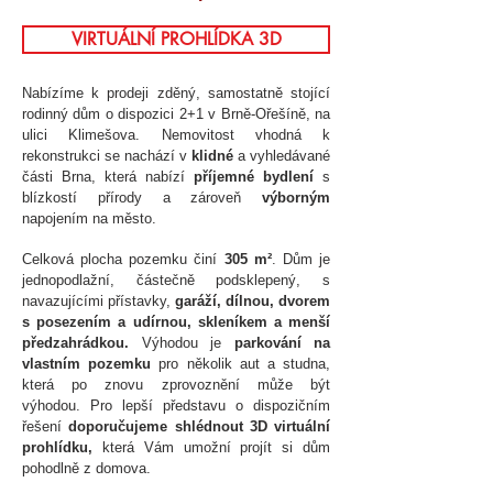
VIRTUÁLNÍ PROHLÍDKA 3D
Nabízíme k prodeji zděný, samostatně stojící
rodinný dům o dispozici 2+1 v Brně-Ořešíně, na
ulici Klimešova. Nemovitost vhodná k
rekonstrukci se nachází v
klidné
a vyhledávané
části Brna, která nabízí
příjemné bydlení
s
blízkostí přírody a zároveň
výborným
napojením na město.
Celková plocha pozemku činí
305 m²
. Dům je
jednopodlažní, částečně podsklepený, s
navazujícími přístavky,
garáží, dílnou, dvorem
s posezením a udírnou, skleníkem a menší
předzahrádkou.
Výhodou je
parkování na
vlastním pozemku
pro několik aut a studna,
která po znovu zprovoznění může být
výhodou.
Pro lepší představu o dispozičním
řešení
doporučujeme shlédnout 3D virtuální
prohlídku,
která Vám umožní projít si dům
pohodlně z domova.