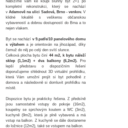
Nabízíme vám ke koupi slunný byt 2+1 po
kompletní rekonstrukci, který se nachází
v
Adamově na ulici Sadová, Brno - venkov.
V
klidné lokalitě s veškerou občanskou
vybaveností a dobrou dostupností do Brna a to
nejen vlakem.
Byt se nachází
v 9.patře/10 panelového domu
s výtahem
a
je orientován na jihozápad, díky
čemuž do něj po celý den svítí slunce.
Celková plocha bytu činí
44 m2, k bytu náleží
sklep (1,1m2) + dva balkony (6,2m2).
Pro
lepší představu o dispozičním řešení
doporučujeme shlédnout 3D virtuální prohlídku,
která Vám umožní projít si byt pohodlně z
domova a následovně si domluvit prohlídku na
místě.
Dispozice bytu je prakticky řešena. Z předsíně
jsou samostatné vstupy do pokoje (16m2),
koupelny se sprchovým koutem a WC (3m2),
kuchyně (9m2), která je plně vybavená a má
vstup na balkon. Z kuchyně se dále dostaneme
do ložnice (12m2), také se vstupem na balkon.