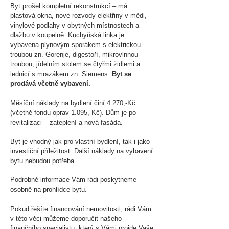
Byt prošel kompletní rekonstrukcí – má
plastová okna, nové rozvody elektřiny v mědi,
vinylové podlahy v obytných místnostech a
dlažbu v koupelně. Kuchyňská linka je
vybavena plynovým sporákem s elektrickou
troubou zn. Gorenje, digestoří, mikrovlnnou
troubou, jídelním stolem se čtyřmi židlemi a
lednicí s mrazákem zn. Siemens.
Byt se
prodává včetně vybavení.
Měsíční náklady na bydlení činí 4.270,-Kč
(včetně fondu oprav 1.095,-Kč). Dům je po
revitalizaci – zateplení a nová fasáda.
Byt je vhodný jak pro vlastní bydlení, tak i jako
investiční příležitost. Další náklady na vybavení
bytu nebudou potřeba.
Podrobné informace Vám rádi poskytneme
osobně na prohlídce bytu.
Pokud řešíte financování nemovitosti, rádi Vám
v této věci můžeme doporučit našeho
finančního specialistu, který s Vámi projde Vaše