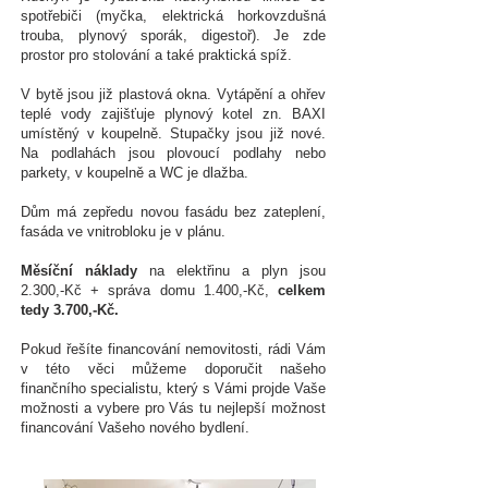
spotřebiči (myčka, elektrická horkovzdušná
trouba, plynový sporák, digestoř). Je zde
prostor pro stolování a také praktická spíž.
V bytě jsou již plastová okna. Vytápění a ohřev
teplé vody zajišťuje plynový kotel zn. BAXI
umístěný v koupelně. Stupačky jsou již nové.
Na podlahách jsou plovoucí podlahy nebo
parkety, v koupelně a WC je dlažba.
Dům má zepředu novou fasádu bez zateplení,
fasáda ve vnitrobloku je v plánu.
Měsíční náklady
na elektřinu a plyn jsou
2.300,-Kč + správa domu 1.400,-Kč,
celkem
tedy 3.700,-Kč.
Pokud řešíte financování nemovitosti, rádi Vám
v této věci můžeme doporučit našeho
finančního specialistu, který s Vámi projde Vaše
možnosti a vybere pro Vás tu nejlepší možnost
financování Vašeho nového bydlení.