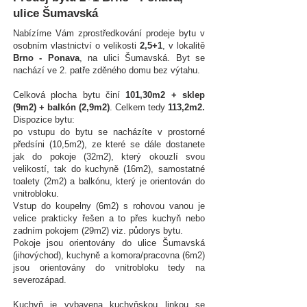
ulice Šumavská
Nabízíme Vám zprostředkování prodeje bytu v
osobním vlastnictví o velikosti
2,5+1
, v lokalitě
Brno - Ponava
, na ulici Šumavská. Byt se
nachází ve 2. patře zděného domu bez výtahu.
Celková plocha bytu činí
101,30m2 + sklep
(9m2) + balkón (2,9m2)
. Celkem tedy
113,2m2.
Dispozice bytu:
po vstupu do bytu se nacházíte v prostorné
předsíni (10,5m2), ze které se dále dostanete
jak do pokoje (32m2), který okouzlí svou
velikostí, tak do kuchyně (16m2), samostatné
toalety (2m2) a balkónu, který je orientován do
vnitrobloku.
Vstup do koupelny (6m2) s rohovou vanou je
velice prakticky řešen a to přes kuchyň nebo
zadním pokojem (29m2) viz. půdorys bytu.
Pokoje jsou orientovány do ulice Šumavská
(jihovýchod), kuchyně a komora/pracovna (6m2)
jsou orientovány do vnitrobloku tedy na
severozápad.
Kuchyň je vybavena kuchyňskou linkou se