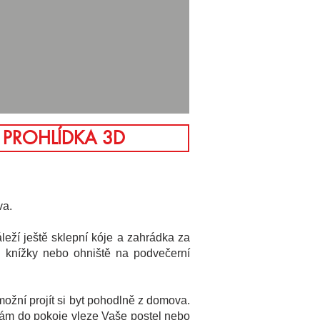
 PROHLÍDKA 3D
va.
eží ještě sklepní kóje a zahrádka za
u knížky nebo ohniště na podvečerní
ožní projít si byt pohodlně z domova.
 Vám do pokoje vleze Vaše postel nebo