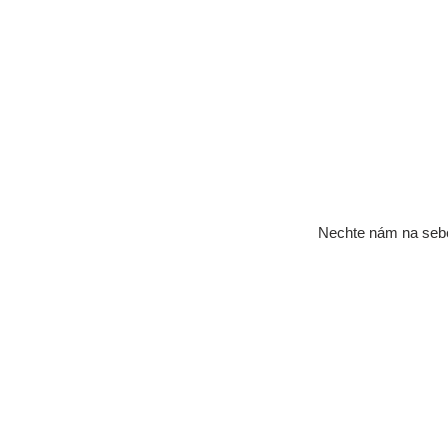
Nechte nám na se
Navštivte nás:
Bráfova 3070/9a
616 00 Brno Žabovřesky
© 2025 by Reality Gregor s