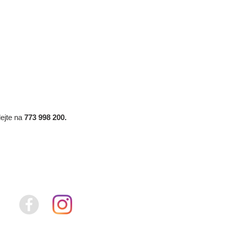
ejte na
773 998 200.
Napište:
lenka@realitygregor.cz