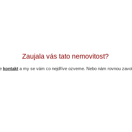
Zaujala vás tato nemovitost?
be
kontakt
a my se vám co nejdříve ozveme. Nebo nám rovnou zavol
Zavolejte:
+420 773 577 200
+420 773 998 200
. r. o.