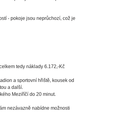
stí - pokoje jsou neprůchozí, což je
.
 celkem tedy náklady 6.172,-Kč
adion a sportovní hřiště, kousek od
tou a další.
lkého Meziříčí do 20 minut.
a Vám nezávazně nabídne možnosti